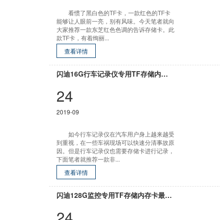
看惯了黑白色的TF卡，一款红色的TF卡
能够让人眼前一亮，别有风味。今天笔者就向
大家推荐一款东芝红色色调的告诉存储卡。此
款TF卡，有着绚丽...
查看详情
闪迪16G行车记录仪专用TF存储内存卡最新批发价格报价
24
2019-09
如今行车记录仪在汽车用户身上越来越受
到重视，在一些车祸现场可以快速分清事故原
因。但是行车记录仪也需要存储卡进行记录，
下面笔者就推荐一款非...
查看详情
闪迪128G监控专用TF存储内存卡最新批发价格报价
24