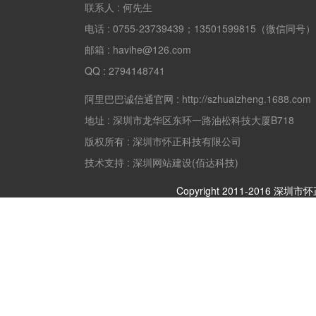
联系人 :
何先生
电话 :
0755-23739439；13501599815（微信同号）
邮箱 :
havihe@126.com
QQ :
2794148741
阿里巴巴诚信通官网 :
http://szhuaizheng.1688.com
地址 :
深圳市龙华区东环一路油松科技大厦B718
版权所有 :
深圳市怀正科技有限公司
技术支持 : 深圳网站建设(佰达科技)
Copyright 2011-2016 