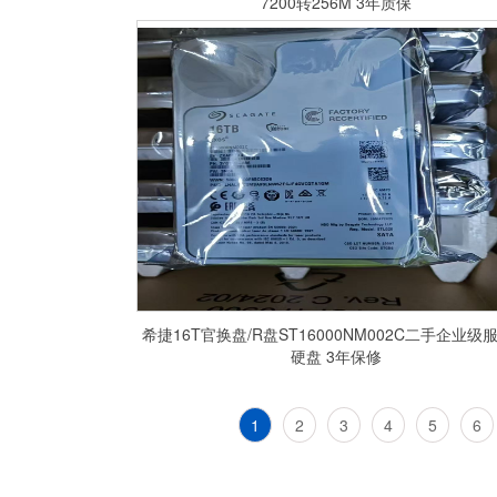
7200转256M 3年质保
希捷16T官换盘/R盘ST16000NM002C二手企业级
硬盘 3年保修
1
2
3
4
5
6