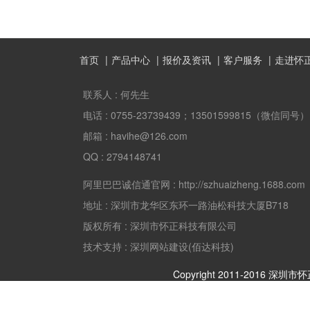
首页
产品中心
报价及资讯
客户服务
走进怀
联系人 :
何先生
电话 :
0755-23739439；13501599815（微信同号）
邮箱 :
havihe@126.com
QQ :
2794148741
阿里巴巴诚信通官网 :
http://szhuaizheng.1688.com
地址 :
深圳市龙华区东环一路油松科技大厦B718
版权所有 :
深圳市怀正科技有限公司
技术支持 : 深圳网站建设(佰达科技)
Copyright 2011-2016 