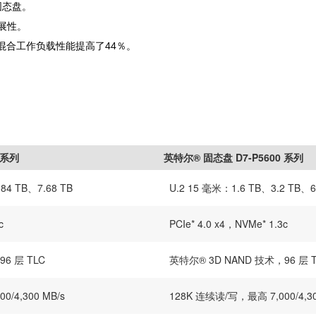
固态盘。
扩展性。
混合工作负载性能提高了44％。
 系列
英特尔® 固态盘 D7-P5600 系列
84 TB、7.68 TB
U.2 15 毫米：1.6 TB、3.2 TB、6
c
PCIe* 4.0 x4，NVMe* 1.3c
6 层 TLC
英特尔® 3D NAND 技术，96 层 
/4,300 MB/s
128K 连续读/写，最高 7,000/4,30