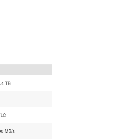
.4 TB
TLC
0 MB/s