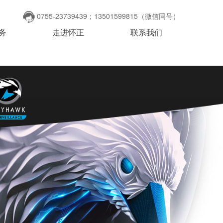
0755-23739439；13501599815（微信同号）
务
走进怀正
联系我们