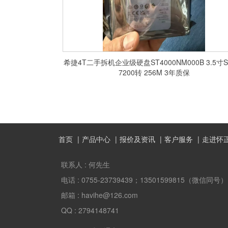
希捷4T二手拆机企业级硬盘ST4000NM000B 3.5寸S
7200转 256M 3年质保
首页
产品中心
报价及资讯
客户服务
走进怀
联系人 :
何先生
电话 :
0755-23739439；13501599815（微信同号）
邮箱 :
havihe@126.com
QQ :
2794148741